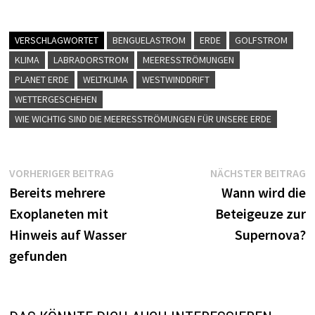
VERSCHLAGWORTET
BENGUELASTROM
ERDE
GOLFSTROM
KLIMA
LABRADORSTROM
MEERESSTRÖMUNGEN
PLANET ERDE
WELTKLIMA
WESTWINDDRIFT
WETTERGESCHEHEN
WIE WICHTIG SIND DIE MEERESSTRÖMUNGEN FÜR UNSERE ERDE
Beitragsnavigation
Vorheriger
N
VORHERIGER BEITRAG
NÄCHSTER BEITRAG
Beitrag:
B
Bereits mehrere
Wann wird die
Exoplaneten mit
Beteigeuze zur
Hinweis auf Wasser
Supernova?
gefunden