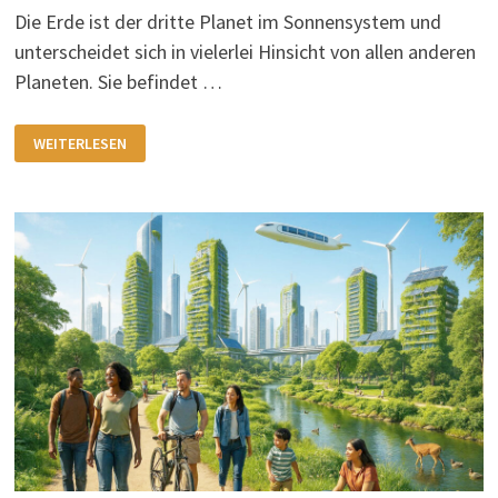
Die Erde ist der dritte Planet im Sonnensystem und
unterscheidet sich in vielerlei Hinsicht von allen anderen
Planeten. Sie befindet …
UNSERE
WEITERLESEN
ERDE
IM
DIREKTEN
VERGLEICH
ZU
ALLEN
PLANETEN
DES
SONNENSYSTEMS