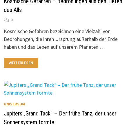
Kosmische Gefahren – Bedrohungen aus den Tiefen
des Alls
0
Kosmische Gefahren bezeichnen eine Vielzahl von
Bedrohungen, die ihren Ursprung außerhalb der Erde
haben und das Leben auf unserem Planeten …
KOSMISCHE
WEITERLESEN
GEFAHREN
–
BEDROHUNGEN
AUS
DEN
TIEFEN
DES
ALLS
UNIVERSUM
Jupiters „Grand Tack“ – Der frühe Tanz, der unser
Sonnensystem formte