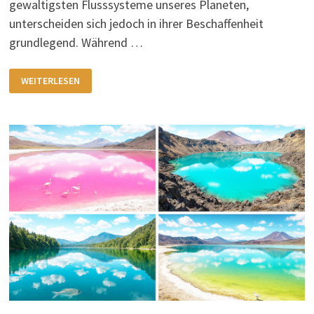
gewaltigsten Flusssysteme unseres Planeten,
unterscheiden sich jedoch in ihrer Beschaffenheit
grundlegend. Während …
GIGANTEN
WEITERLESEN
DER
ERDE
–
NIL
UND
AMAZONAS
IM
VERGLEICH