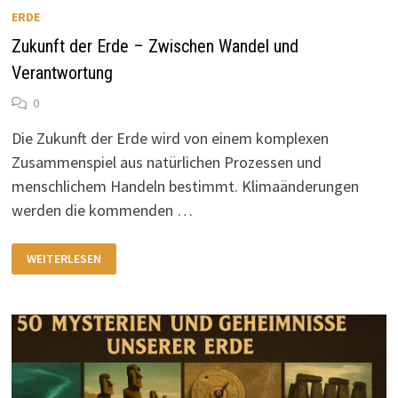
ERDE
Zukunft der Erde – Zwischen Wandel und
Verantwortung
0
Die Zukunft der Erde wird von einem komplexen
Zusammenspiel aus natürlichen Prozessen und
menschlichem Handeln bestimmt. Klimaänderungen
werden die kommenden …
ZUKUNFT
WEITERLESEN
DER
ERDE
–
ZWISCHEN
WANDEL
UND
VERANTWORTUNG