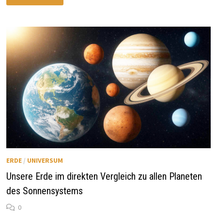
BOMBARDMENT
–
EINSCHLÄGE,
DIE
LEBEN
MÖGLICH
MACHTEN
ERDE
/
UNIVERSUM
Unsere Erde im direkten Vergleich zu allen Planeten
des Sonnensystems
0