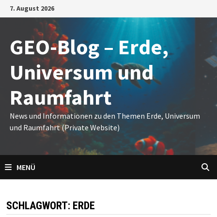
Zum
7. August 2026
Inhalt
springen
GEO-Blog – Erde,
Universum und
Raumfahrt
News und Informationen zu den Themen Erde, Universum
und Raumfahrt (Private Website)
MENÜ
SCHLAGWORT:
ERDE