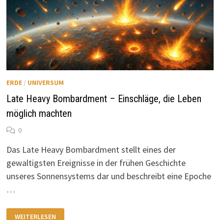
ERDE
/
UNIVERSUM
Late Heavy Bombardment – Einschläge, die Leben
möglich machten
0
Das Late Heavy Bombardment stellt eines der
gewaltigsten Ereignisse in der frühen Geschichte
unseres Sonnensystems dar und beschreibt eine Epoche
…
LATE
WEITERLESEN
HEAVY