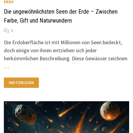
ERDE
Die ungewöhnlichsten Seen der Erde – Zwischen
Farbe, Gift und Naturwundern
0
Die Erdoberfläche ist mit Millionen von Seen bedeckt,
doch einige von ihnen entziehen sich jeder
herkömmlichen Beschreibung. Diese Gewässer zeichnen
…
DIE
WEITERLESEN
UNGEWÖHNLICHSTEN
SEEN
DER
ERDE
–
ZWISCHEN
FARBE,
GIFT
UND
NATURWUNDERN