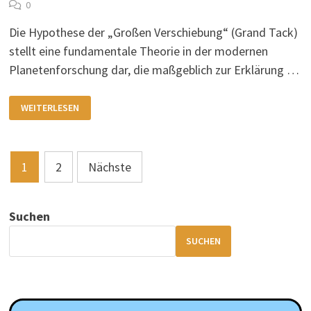
0
Die Hypothese der „Großen Verschiebung“ (Grand Tack)
stellt eine fundamentale Theorie in der modernen
Planetenforschung dar, die maßgeblich zur Erklärung …
JUPITERS
WEITERLESEN
„GRAND
TACK“
–
DER
FRÜHE
Seitennummerierung
TANZ,
1
2
Nächste
DER
UNSER
der
SONNENSYSTEM
FORMTE
Beiträge
Suchen
SUCHEN