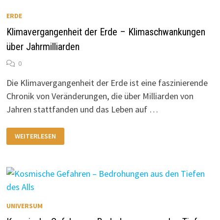
ERDE
Klimavergangenheit der Erde – Klimaschwankungen
über Jahrmilliarden
0
Die Klimavergangenheit der Erde ist eine faszinierende
Chronik von Veränderungen, die über Milliarden von
Jahren stattfanden und das Leben auf …
KLIMAVERGANGENHEIT
WEITERLESEN
DER
ERDE
–
KLIMASCHWANKUNGEN
ÜBER
JAHRMILLIARDEN
UNIVERSUM