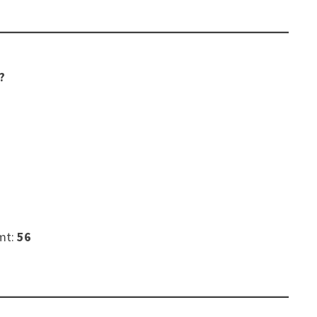
?
mt:
56