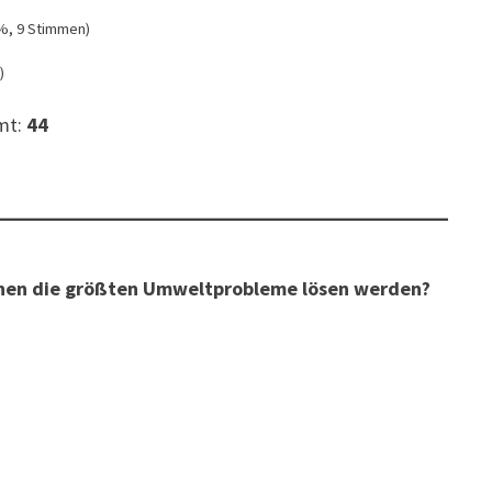
%, 9 Stimmen)
)
mt:
44
tionen die größten Umweltprobleme lösen werden?