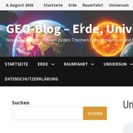
Zum
8. August 2026
Startseite
Erde
Raumfahrt
Universum
Inhalt
springen
GEO-Blog – Erde, Uni
News und Informationen zu den Themen Erde, Universum und 
STARTSEITE
ERDE
RAUMFAHRT
UNIVERSUM
DATENSCHUTZERKLÄRUNG
Um
Suchen
SUCHEN