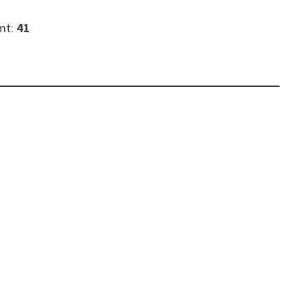
mt:
41