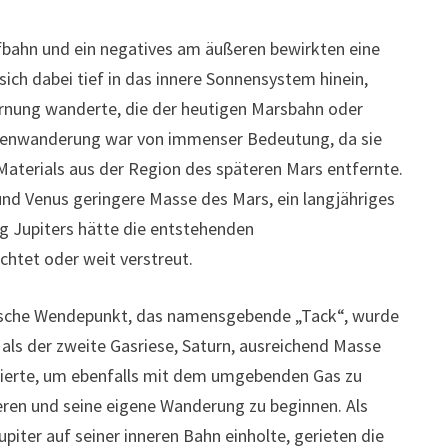
bahn und ein negatives am äußeren bewirkten eine
ich dabei tief in das innere Sonnensystem hinein,
ernung wanderte, die der heutigen Marsbahn oder
Innenwanderung war von immenser Bedeutung, da sie
Materials aus der Region des späteren Mars entfernte.
e und Venus geringere Masse des Mars, ein langjähriges
g Jupiters hätte die entstehenden
htet oder weit verstreut.
tische Wendepunkt, das namensgebende „Tack“, wurde
, als der zweite Gasriese, Saturn, ausreichend Masse
ierte, um ebenfalls mit dem umgebenden Gas zu
eren und seine eigene Wanderung zu beginnen. Als
upiter auf seiner inneren Bahn einholte, gerieten die