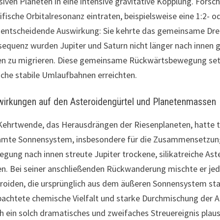
iven Planeten in eine intensive gravitative Kopplung. Forsc
ifische Orbitalresonanz eintraten, beispielsweise eine 1:2- 
 entscheidende Auswirkung: Sie kehrte das gemeinsame Dr
equenz wurden Jupiter und Saturn nicht länger nach innen
n zu migrieren. Diese gemeinsame Rückwärtsbewegung setzte
iche stabile Umlaufbahnen erreichten.
irkungen auf den Asteroidengürtel und Planetenmassen
Kehrtwende, das Herausdrängen der Riesenplaneten, hatte 
mte Sonnensystem, insbesondere für die Zusammensetzung 
gung nach innen streute Jupiter trockene, silikatreiche A
n. Bei seiner anschließenden Rückwanderung mischte er jedo
roiden, die ursprünglich aus dem äußeren Sonnensystem stam
achtete chemische Vielfalt und starke Durchmischung der As
h ein solch dramatisches und zweifaches Streuereignis plau