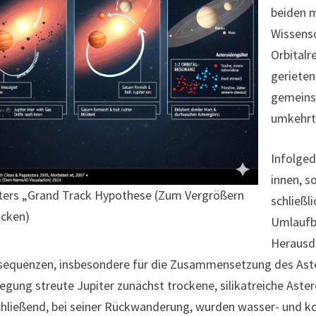
beiden m
Wissensc
Orbitalr
gerieten
gemeins
umkehrt
Infolged
innen, s
ters „Grand Track Hypothese (Zum Vergrößern
schließl
icken)
Umlaufb
Herausdr
equenzen, insbesondere für die Zusammensetzung des Aster
gung streute Jupiter zunächst trockene, silikatreiche Ast
hließend, bei seiner Rückwanderung, wurden wasser- und ko