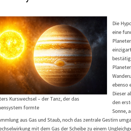
Die Hypo
eine fu
Planeten
einzigar
bestätig
Planete
Wanderun
ebenso 
Dieser a
ters Kurswechsel – der Tanz, der das
den erst
nensystem formte
Sonne, a
mmlung aus Gas und Staub, noch das zentrale Gestirn umgab
echselwirkung mit dem Gas der Scheibe zu einem Ungleich