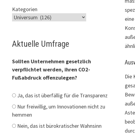
mass
Kategorien
spez
eine
Kons
auße
Aktuelle Umfrage
ähnl
Sollten Unternehmen gesetzlich
Ausw
verpflichtet werden, ihren CO2-
Die 
Fußabdruck offenzulegen?
gesa
Bewe
Ja, das ist überfällig für die Transparenz
auße
Nur freiwillig, um Innovationen nicht zu
Aste
hemmen
beob
Nein, das ist bürokratischer Wahnsinn
durc