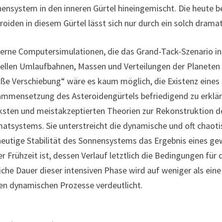
ensystem in den inneren Gürtel hineingemischt. Die heute 
roiden in diesem Gürtel lässt sich nur durch ein solch dramat
rne Computersimulationen, die das Grand-Tack-Szenario inte
ellen Umlaufbahnen, Massen und Verteilungen der Planeten u
ße Verschiebung“ wäre es kaum möglich, die Existenz eines
mmensetzung des Asteroidengürtels befriedigend zu erkläre
ksten und meistakzeptierten Theorien zur Rekonstruktion 
atsystems. Sie unterstreicht die dynamische und oft chaot
heutige Stabilität des Sonnensystems das Ergebnis eines g
er Frühzeit ist, dessen Verlauf letztlich die Bedingungen für
liche Dauer dieser intensiven Phase wird auf weniger als ein
en dynamischen Prozesse verdeutlicht.