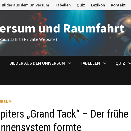
Bilder aus dem Universum
Tabellen
Quiz
Lexikon
Kontakt
versum und Raumfahrt
Raumfahrt (Private Website)
BILDER AUS DEM UNIVERSUM
TABELLEN
QUIZ
ERSUM
piters „Grand Tack“ – Der frühe
nnensystem formte