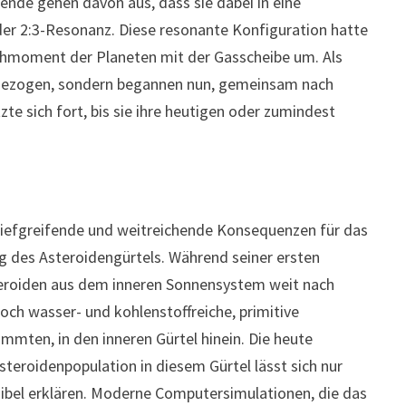
hende gehen davon aus, dass sie dabei in eine
oder 2:3-Resonanz. Diese resonante Konfiguration hatte
ehmoment der Planeten mit der Gasscheibe um. Als
 gezogen, sondern begannen nun, gemeinsam nach
 sich fort, bis sie ihre heutigen oder zumindest
tiefgreifende und weitreichende Konsequenzen für das
des Asteroidengürtels. Während seiner ersten
steroiden aus dem inneren Sonnensystem weit nach
ch wasser- und kohlenstoffreiche, primitive
mten, in den inneren Gürtel hinein. Die heute
teroidenpopulation in diesem Gürtel lässt sich nur
sibel erklären. Moderne Computersimulationen, die das