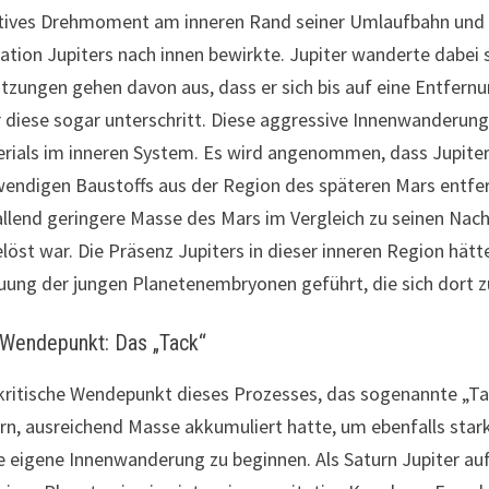
tives Drehmoment am inneren Rand seiner Umlaufbahn und ei
ation Jupiters nach innen bewirkte. Jupiter wanderte dabei s
tzungen gehen davon aus, dass er sich bis auf eine Entfe
 diese sogar unterschritt. Diese aggressive Innenwanderung
rials im inneren System. Es wird angenommen, dass Jupiter 
endigen Baustoffs aus der Region des späteren Mars entfern
allend geringere Masse des Mars im Vergleich zu seinen Nach
löst war. Die Präsenz Jupiters in dieser inneren Region hät
uung der jungen Planetenembryonen geführt, die sich dort z
 Wendepunkt: Das „Tack“
kritische Wendepunkt dieses Prozesses, das sogenannte „Tac
rn, ausreichend Masse akkumuliert hatte, um ebenfalls stark
e eigene Innenwanderung zu beginnen. Als Saturn Jupiter auf