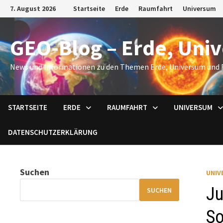
Zum
7. August 2026
Startseite
Erde
Raumfahrt
Universum
Inhalt
springen
GEO-Blog – Erde, Uni
News und Informationen zu den Themen Erde, Universum und 
STARTSEITE
ERDE
RAUMFAHRT
UNIVERSUM
DATENSCHUTZERKLÄRUNG
Suchen
UNIV
Ju
SUCHEN
So