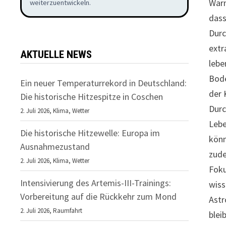
Wärm
weiterzuentwickeln.
dass
Durc
extr
AKTUELLE NEWS
lebe
Bode
Ein neuer Temperaturrekord in Deutschland:
der 
Die historische Hitzespitze in Coschen
Durc
2. Juli 2026,
Klima
,
Wetter
Lebe
Die historische Hitzewelle: Europa im
könn
Ausnahmezustand
zude
2. Juli 2026,
Klima
,
Wetter
Foku
Intensivierung des Artemis-III-Trainings:
wiss
Vorbereitung auf die Rückkehr zum Mond
Astr
2. Juli 2026,
Raumfahrt
blei