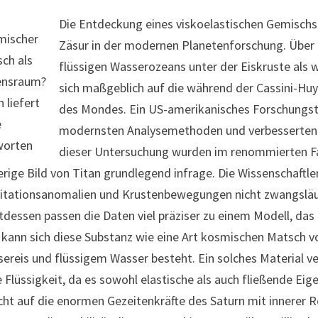
Die Entdeckung eines viskoelastischen Gemischs
mischer
Zäsur in der modernen Planetenforschung. Über z
ch als
flüssigen Wasserozeans unter der Eiskruste als 
ensraum?
sich maßgeblich auf die während der Cassini-H
n liefert
des Mondes. Ein US-amerikanisches Forschungst
e
modernsten Analysemethoden und verbesserten p
worten
dieser Untersuchung wurden im renommierten Fac
erige Bild von Titan grundlegend infrage. Die Wissenschaftle
itationsanomalien und Krustenbewegungen nicht zwangsläufig
tdessen passen die Daten viel präziser zu einem Modell, das 
kann sich diese Substanz wie eine Art kosmischen Matsch vo
ereis und flüssigem Wasser besteht. Ein solches Material ver
e Flüssigkeit, da es sowohl elastische als auch fließende Eig
cht auf die enormen Gezeitenkräfte des Saturn mit innerer 