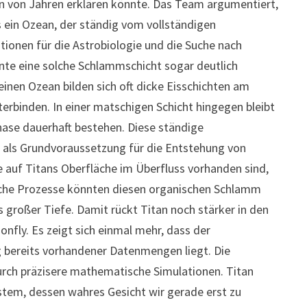
en von Jahren erklären könnte. Das Team argumentiert,
ls ein Ozean, der ständig vom vollständigen
tionen für die Astrobiologie und die Suche nach
te eine solche Schlammschicht sogar deutlich
reinen Ozean bilden sich oft dicke Eisschichten am
rbinden. In einer matschigen Schicht hingegen bleibt
hase dauerhaft bestehen. Diese ständige
als Grundvoraussetzung für die Entstehung von
e auf Titans Oberfläche im Überfluss vorhanden sind,
nische Prozesse könnten diesen organischen Schlamm
s großer Tiefe. Damit rückt Titan noch stärker in den
fly. Es zeigt sich einmal mehr, dass der
ng bereits vorhandener Datenmengen liegt. Die
durch präzisere mathematische Simulationen. Titan
ystem, dessen wahres Gesicht wir gerade erst zu