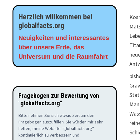
Herzlich willkommen bei
Kos
globalfacts.org
Mats
Leb
Neuigkeiten und interessantes
Tita
über unsere Erde, das
neu
Universum und die Raumfahrt
Ant
bish
Grav
Stat
Fragebogen zur Bewertung von
"globalfacts.org"
Man 
Wass
Bitte nehmen Sie sich etwas Zeit um den
Fragebogen auszufüllen. Sie würden mir sehr
rein
helfen, meine Website "globalfacts.org"
Schi
kontinuierlich zu verbessern und