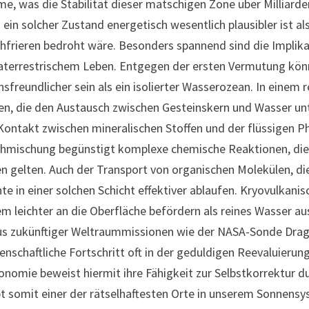
e, was die Stabilität dieser matschigen Zone über Milliard
 ein solcher Zustand energetisch wesentlich plausibler ist a
hfrieren bedroht wäre. Besonders spannend sind die Implika
aterrestrischem Leben. Entgegen der ersten Vermutung könn
nsfreundlicher sein als ein isolierter Wasserozean. In einem 
n, die den Austausch zwischen Gesteinskern und Wasser unte
Kontakt zwischen mineralischen Stoffen und der flüssigen P
hmischung begünstigt komplexe chemische Reaktionen, die 
n gelten. Auch der Transport von organischen Molekülen, di
te in einer solchen Schicht effektiver ablaufen. Kryovulka
m leichter an die Oberfläche befördern als reines Wasser au
s zukünftiger Weltraummissionen wie der NASA-Sonde Dragon
enschaftliche Fortschritt oft in der geduldigen Reevaluieru
onomie beweist hiermit ihre Fähigkeit zur Selbstkorrektur 
bt somit einer der rätselhaftesten Orte in unserem Sonnens