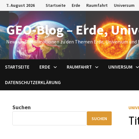
Zum
7. August 2026
Startseite
Erde
Raumfahrt
Universum
Inhalt
springen
GEO-Blog – Erde, Uni
News und Informationen zu den Themen Erde, Universum und 
STARTSEITE
ERDE
RAUMFAHRT
UNIVERSUM
DATENSCHUTZERKLÄRUNG
Suchen
UNIV
Ti
SUCHEN