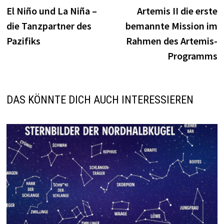
Beitrag:
B
El Niño und La Niña –
Artemis II die erste
die Tanzpartner des
bemannte Mission im
Pazifiks
Rahmen des Artemis-
Programms
DAS KÖNNTE DICH AUCH INTERESSIEREN