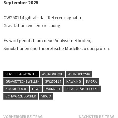
September 2025
GW250114 gilt als das Referenzsignal für
Gravitationswellenforschung.
Es wird genutzt, um neue Analysemethoden,
Simulationen und theoretische Modelle zu überprüfen.
VERSCHLAGWORTET
ASTRONOMIE
ASTROPHYSIK
GRAVITATIONSWELLEN
GW250114
HAWKING
KAGRA
KOSMOLOGIE
LIGO
RAUMZEIT
RELATIVITÄTSTHEORIE
SCHWARZE LÖCHER
VIRGO
Beitragsnavigation
Vorheriger
N
VORHERIGER BEITRAG
NÄCHSTER BEITRAG