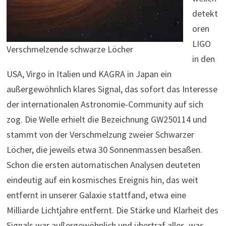
detekt
oren
LIGO
Verschmelzende schwarze Löcher
in den
USA, Virgo in Italien und KAGRA in Japan ein
außergewöhnlich klares Signal, das sofort das Interesse
der internationalen Astronomie-Community auf sich
zog. Die Welle erhielt die Bezeichnung GW250114 und
stammt von der Verschmelzung zweier Schwarzer
Löcher, die jeweils etwa 30 Sonnenmassen besaßen.
Schon die ersten automatischen Analysen deuteten
eindeutig auf ein kosmisches Ereignis hin, das weit
entfernt in unserer Galaxie stattfand, etwa eine
Milliarde Lichtjahre entfernt. Die Stärke und Klarheit des
Signals war außergewöhnlich und übertraf alles, was