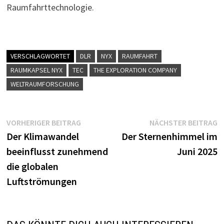
Raumfahrttechnologie.
VERSCHLAGWORTET
DLR
NYX
RAUMFAHRT
RAUMKAPSEL NYX
TEC
THE EXPLORATION COMPANY
WELTRAUMFORSCHUNG
Beitragsnavigation
Vorheriger
N
VORHERIGER BEITRAG
NÄCHSTER BEITRAG
Beitrag:
B
Der Klimawandel
Der Sternenhimmel im
beeinflusst zunehmend
Juni 2025
die globalen
Luftströmungen