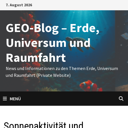
Zum
7. August 2026
Inhalt
springen
GEO-Blog – Erde,
Universum und
Raumfahrt
News und Informationen zu den Themen Erde, Universum
und Raumfahrt (Private Website)
MENÜ
Sonnenaktivität und