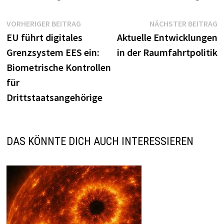
Beitragsnavigation
Vorheriger
N
VORHERIGER BEITRAG
NÄCHSTER BEITRAG
Beitrag:
B
EU führt digitales
Aktuelle Entwicklungen
Grenzsystem EES ein:
in der Raumfahrtpolitik
Biometrische Kontrollen
für
Drittstaatsangehörige
DAS KÖNNTE DICH AUCH INTERESSIEREN