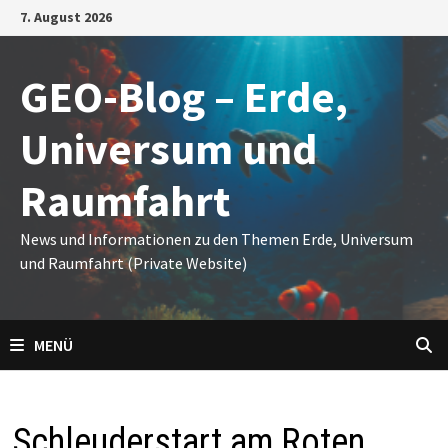
Zum
7. August 2026
Inhalt
springen
GEO-Blog – Erde,
Universum und
Raumfahrt
News und Informationen zu den Themen Erde, Universum
und Raumfahrt (Private Website)
MENÜ
Schleuderstart am Roten