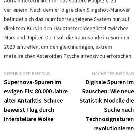
Aufnahmetechniken für das spätere Hauptziel zu
verfeinern. Nach dem erfolgreichen Slingshot-Manöver
befindet sich das raumfahrzeugeigene System nun auf
direktem Kurs in den Hauptasteroidengürtel zwischen
Mars und Jupiter. Dort soll die Raumsonde im Sommer
2029 eintreffen, um den gleichnamigen, extrem
metallreichen Asteroiden Psyche intensiv zu erforschen.
Beitragsnavigation
Vorheriger
N
VORHERIGER BEITRAG
NÄCHSTER BEITRAG
Beitrag:
B
Supernova-Spuren im
Digitale Spuren im
ewigen Eis: 80.000 Jahre
Rauschen: Wie neue
alter Antarktis-Schnee
Statistik-Modelle die
beweist Flug durch
Suche nach
interstellare Wolke
Technosignaturen
revolutionieren