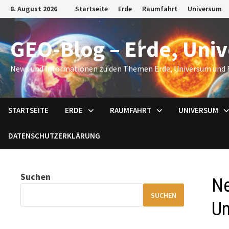
Zum
8. August 2026
Startseite
Erde
Raumfahrt
Universum
Inhalt
springen
GEO-Blog – Erde, Uni
News und Informationen zu den Themen Erde, Universum und 
STARTSEITE
ERDE
RAUMFAHRT
UNIVERSUM
DATENSCHUTZERKLÄRUNG
Suchen
Ne
SUCHEN
Un