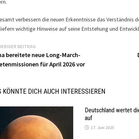
rn.
esamt verbessern die neuen Erkenntnisse das Verständnis d
liefern wichtige Hinweise auf seine Entstehung und Entwick
itragsnavigation
Vorheriger
ERIGER BEITRAG
Beitrag:
na bereitete neue Long-March-
etenmissionen für April 2026 vor
 KÖNNTE DICH AUCH INTERESSIEREN
Deutschland wertet di
auf
17. Juni 2025