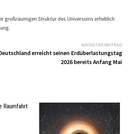
er großräumigen Struktur des Universums erheblich
lung.
Näch
NÄCHSTER BEITRAG
Beitr
Deutschland erreicht seinen Erdüberlastungstag
2026 bereits Anfang Mai
e Raumfahrt