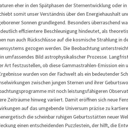
aturen eher in den Spätphasen der Sternentwicklung oder in
chiebt somit unser Verständnis über den Energiehaushalt u
eborener Sonnen grundlegend. Besonders überraschend war f
 deutlich effizientere Beschleunigung hindeutet, als theore
en nun auch Rückschlüsse auf die kosmische Strahlung in d
ensystems gezogen werden. Die Beobachtung unterstreicht 
ein umfassendes Bild astrophysikalischer Prozesse. Langfris
er Art festzustellen, ob diese Gammastrahlen-Emission ein un
Ergebnisse wurden von der Fachwelt als ein bedeutender Sch
selwirkungen zwischen jungen Sternen und ihrer Geburtswol
achtungsprogramme mit noch leistungsfähigeren Observatori
ere Zeiträume hinweg variiert. Damit eröffnen sich neue Fens
irkungen auf das umgebende Universum präzise zu kartiere
energetisch die scheinbar ruhigen Geburtsstätten neuer Welt
eckung einen entscheidenden Puzzlestein, der hilft, die Ent