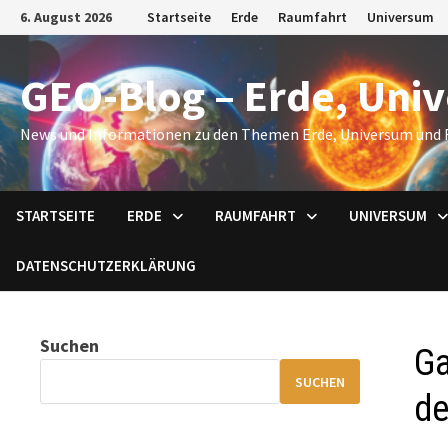
Zum
6. August 2026
Startseite
Erde
Raumfahrt
Universum
Inhalt
springen
GEO-Blog – Erde, Uni
News und Informationen zu den Themen Erde, Universum und 
STARTSEITE
ERDE
RAUMFAHRT
UNIVERSUM
DATENSCHUTZERKLÄRUNG
Suchen
Ga
SUCHEN
de