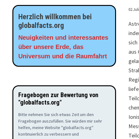
02.Jul
Herzlich willkommen bei
Astr
globalfacts.org
inde
Neuigkeiten und interessantes
sich
über unsere Erde, das
aus 
Universum und die Raumfahrt
gela
Stra
Regi
lief
Fragebogen zur Bewertung von
Teil
"globalfacts.org"
chem
Bitte nehmen Sie sich etwas Zeit um den
Ioni
Fragebogen auszufüllen. Sie würden mir sehr
Mess
helfen, meine Website "globalfacts.org"
kontinuierlich zu verbessern und
Teil