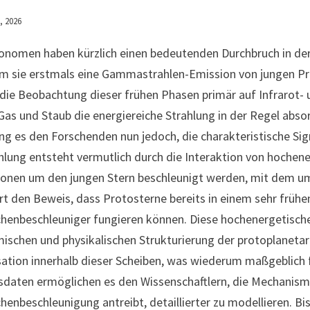
i, 2026
onomen haben kürzlich einen bedeutenden Durchbruch in der 
m sie erstmals eine Gammastrahlen-Emission von jungen Pr
 die Beobachtung dieser frühen Phasen primär auf Infrarot-
Gas und Staub die energiereiche Strahlung in der Regel abso
ng es den Forschenden nun jedoch, die charakteristische S
hlung entsteht vermutlich durch die Interaktion von hochen
onen um den jungen Stern beschleunigt werden, mit dem u
ert den Beweis, dass Protosterne bereits in einem sehr früh
chenbeschleuniger fungieren können. Diese hochenergetische
ischen und physikalischen Strukturierung der protoplanetar
sation innerhalb dieser Scheiben, was wiederum maßgeblich f
daten ermöglichen es den Wissenschaftlern, die Mechanism
chenbeschleunigung antreibt, detaillierter zu modellieren.