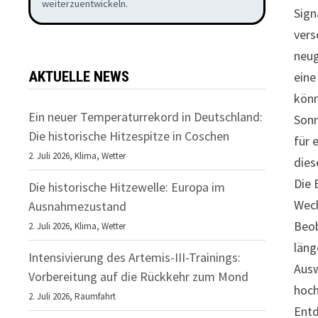
weiterzuentwickeln.
Sign
vers
neug
AKTUELLE NEWS
eine
könn
Ein neuer Temperaturrekord in Deutschland:
Sonn
Die historische Hitzespitze in Coschen
für 
2. Juli 2026,
Klima
,
Wetter
dies
Die 
Die historische Hitzewelle: Europa im
Wech
Ausnahmezustand
Beob
2. Juli 2026,
Klima
,
Wetter
läng
Intensivierung des Artemis-III-Trainings:
Ausw
Vorbereitung auf die Rückkehr zum Mond
hoch
2. Juli 2026,
Raumfahrt
Entd