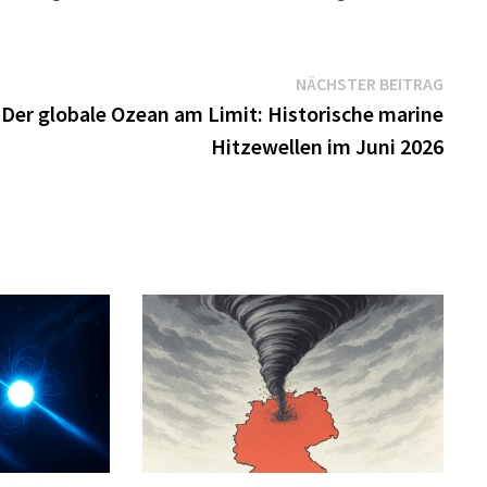
Näch
NÄCHSTER BEITRAG
Beitr
Der globale Ozean am Limit: Historische marine
Hitzewellen im Juni 2026