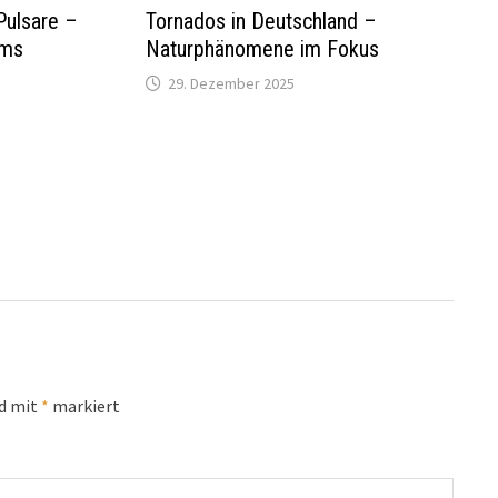
Pulsare –
Tornados in Deutschland –
ums
Naturphänomene im Fokus
29. Dezember 2025
nd mit
*
markiert