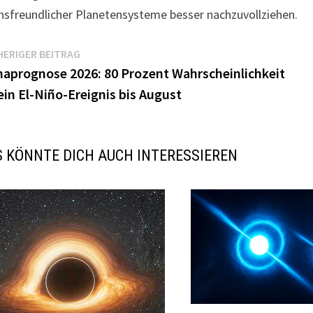
nsfreundlicher Planetensysteme besser nachzuvollziehen.
itragsnavigation
Vorheriger
ERIGER BEITRAG
Beitrag:
maprognose 2026: 80 Prozent Wahrscheinlichkeit
ein El-Niño-Ereignis bis August
 KÖNNTE DICH AUCH INTERESSIEREN