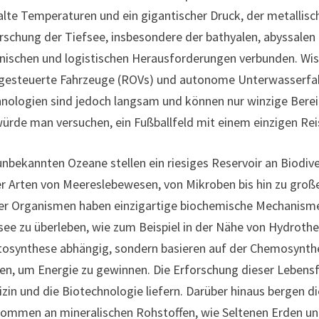
alte Temperaturen und ein gigantischer Druck, der metallis
rschung der Tiefsee, insbesondere der bathyalen, abyssale
nischen und logistischen Herausforderungen verbunden. Wis
gesteuerte Fahrzeuge (ROVs) und autonome Unterwasserfa
nologien sind jedoch langsam und können nur winzige Bereic
würde man versuchen, ein Fußballfeld mit einem einzigen Rei
unbekannten Ozeane stellen ein riesiges Reservoir an Biodiv
r Arten von Meereslebewesen, von Mikroben bis hin zu große
er Organismen haben einzigartige biochemische Mechanism
see zu überleben, wie zum Beispiel in der Nähe von Hydroth
osynthese abhängig, sondern basieren auf der Chemosynth
en, um Energie zu gewinnen. Die Erforschung dieser Lebens
zin und die Biotechnologie liefern. Darüber hinaus bergen d
ommen an mineralischen Rohstoffen, wie Seltenen Erden un