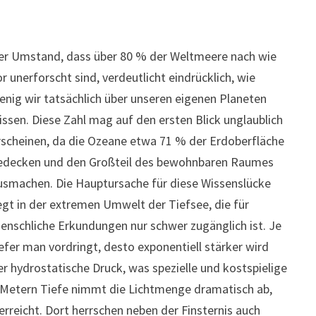
er Umstand, dass über 80 % der Weltmeere nach wie
or unerforscht sind, verdeutlicht eindrücklich, wie
enig wir tatsächlich über unseren eigenen Planeten
issen. Diese Zahl mag auf den ersten Blick unglaublich
rscheinen, da die Ozeane etwa 71 % der Erdoberfläche
edecken und den Großteil des bewohnbaren Raumes
usmachen. Die Hauptursache für diese Wissenslücke
iegt in der extremen Umwelt der Tiefsee, die für
enschliche Erkundungen nur schwer zugänglich ist. Je
iefer man vordringt, desto exponentiell stärker wird
er hydrostatische Druck, was spezielle und kostspielige
 Metern Tiefe nimmt die Lichtmenge dramatisch ab,
rreicht. Dort herrschen neben der Finsternis auch