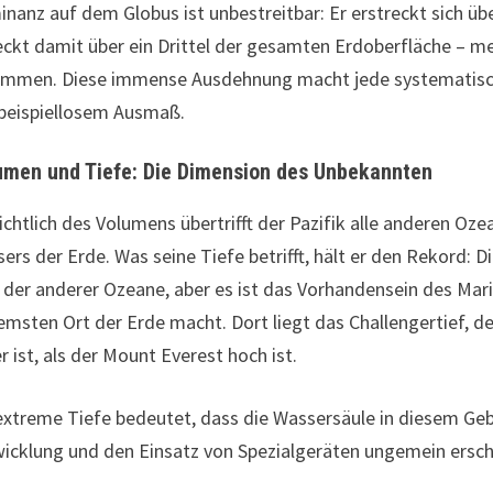
nanz auf dem Globus ist unbestreitbar: Er erstreckt sich üb
ckt damit über ein Drittel der gesamten Erdoberfläche – 
mmen. Diese immense Ausdehnung macht jede systematische
beispiellosem Ausmaß.
umen und Tiefe: Die Dimension des Unbekannten
ichtlich des Volumens übertrifft der Pazifik alle anderen Oze
ers der Erde. Was seine Tiefe betrifft, hält er den Rekord: Di
 der anderer Ozeane, aber es ist das Vorhandensein des Mar
emsten Ort der Erde macht. Dort liegt das Challengertief, d
er ist, als der Mount Everest hoch ist.
extreme Tiefe bedeutet, dass die Wassersäule in diesem Geb
icklung und den Einsatz von Spezialgeräten ungemein ersc