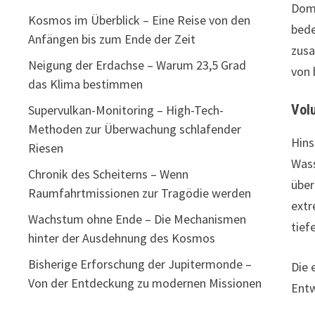
Domi
Kosmos im Überblick – Eine Reise von den
bede
Anfängen bis zum Ende der Zeit
zusa
Neigung der Erdachse – Warum 23,5 Grad
von 
das Klima bestimmen
Vol
Supervulkan-Monitoring – High-Tech-
Methoden zur Überwachung schlafender
Hins
Riesen
Wass
Chronik des Scheiterns – Wenn
über
Raumfahrtmissionen zur Tragödie werden
extr
Wachstum ohne Ende – Die Mechanismen
tief
hinter der Ausdehnung des Kosmos
Bisherige Erforschung der Jupitermonde –
Die 
Von der Entdeckung zu modernen Missionen
Entw