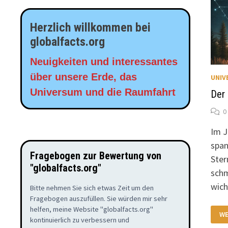
Herzlich willkommen bei
globalfacts.org
Neuigkeiten und interessantes
über unsere Erde, das
UNIV
Universum und die Raumfahrt
Der
0
Im J
span
Fragebogen zur Bewertung von
Ster
"globalfacts.org"
schm
wich
Bitte nehmen Sie sich etwas Zeit um den
Fragebogen auszufüllen. Sie würden mir sehr
helfen, meine Website "globalfacts.org"
DE
WE
ST
kontinuierlich zu verbessern und
IM