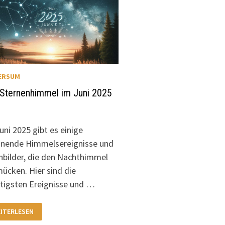
ERSUM
 Sternenhimmel im Juni 2025
uni 2025 gibt es einige
nende Himmelsereignisse und
nbilder, die den Nachthimmel
ücken. Hier sind die
tigsten Ereignisse und …
R
ITERLESEN
ERNENHIMMEL