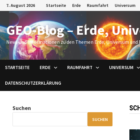
Zum
7. August 2026
Startseite
Erde
Raumfahrt
Universum
Inhalt
springen
GEO-Blog – Erde, Uni
News und Informationen zu den Themen Erde, Universum und 
STARTSEITE
ERDE
RAUMFAHRT
UNIVERSUM
DATENSCHUTZERKLÄRUNG
SC
Suchen
SUCHEN