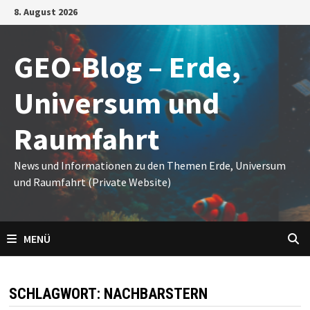
Zum
8. August 2026
Inhalt
springen
GEO-Blog – Erde,
Universum und
Raumfahrt
News und Informationen zu den Themen Erde, Universum
und Raumfahrt (Private Website)
MENÜ
SCHLAGWORT:
NACHBARSTERN