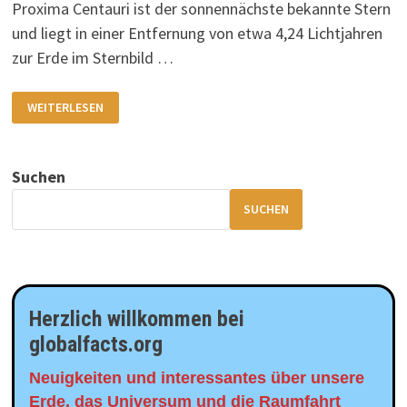
Proxima Centauri ist der sonnennächste bekannte Stern
und liegt in einer Entfernung von etwa 4,24 Lichtjahren
zur Erde im Sternbild …
UNSER
WEITERLESEN
NACHBARSTERN
PROXIMA
CENTAURI
MIT
SEINEN
Suchen
BEIDEN
PLANETEN
SUCHEN
Herzlich willkommen bei
globalfacts.org
Neuigkeiten und interessantes über unsere
Erde, das Universum und die Raumfahrt