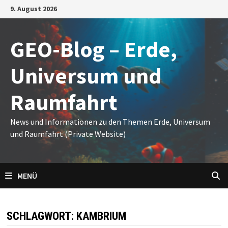
Zum
9. August 2026
Inhalt
springen
GEO-Blog – Erde,
Universum und
Raumfahrt
News und Informationen zu den Themen Erde, Universum
und Raumfahrt (Private Website)
MENÜ
SCHLAGWORT:
KAMBRIUM