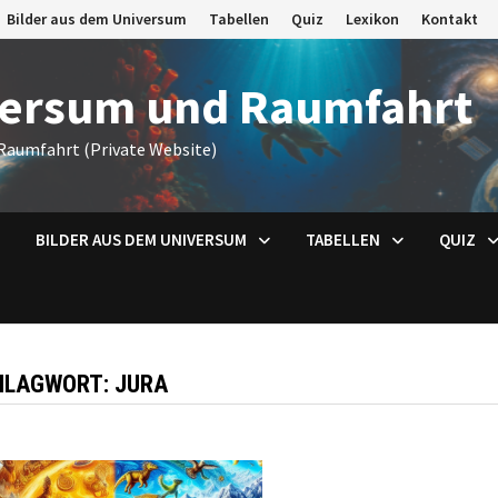
Bilder aus dem Universum
Tabellen
Quiz
Lexikon
Kontakt
versum und Raumfahrt
Raumfahrt (Private Website)
BILDER AUS DEM UNIVERSUM
TABELLEN
QUIZ
HLAGWORT:
JURA