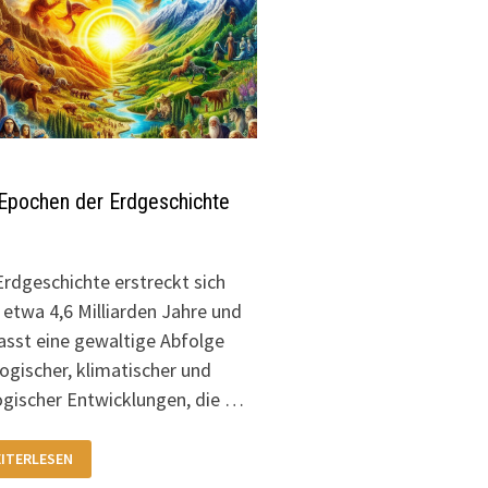
Epochen der Erdgeschichte
Erdgeschichte erstreckt sich
 etwa 4,6 Milliarden Jahre und
sst eine gewaltige Abfolge
ogischer, klimatischer und
ogischer Entwicklungen, die …
E
ITERLESEN
OCHEN
R