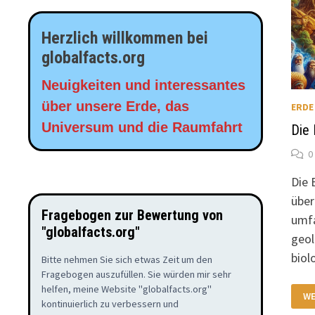
Herzlich willkommen bei
globalfacts.org
Neuigkeiten und interessantes
über unsere Erde, das
ERDE
Universum und die Raumfahrt
Die 
0
Die 
über
Fragebogen zur Bewertung von
umfa
"globalfacts.org"
geol
biol
Bitte nehmen Sie sich etwas Zeit um den
Fragebogen auszufüllen. Sie würden mir sehr
helfen, meine Website "globalfacts.org"
DI
WE
EP
kontinuierlich zu verbessern und
DE