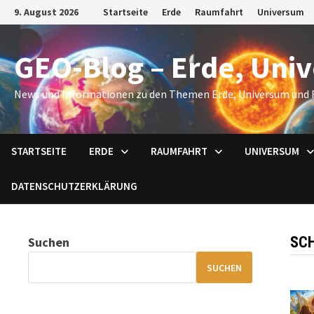
Zum
9. August 2026
Startseite
Erde
Raumfahrt
Universum
Inhalt
springen
GEO-Blog – Erde, Uni
News und Informationen zu den Themen Erde, Universum und 
STARTSEITE
ERDE
RAUMFAHRT
UNIVERSUM
DATENSCHUTZERKLÄRUNG
SC
Suchen
SUCHEN