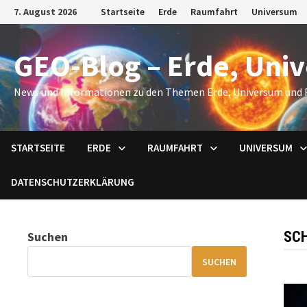
Zum
7. August 2026
Startseite
Erde
Raumfahrt
Universum
Inhalt
springen
GEO-Blog – Erde, Uni
News und Informationen zu den Themen Erde, Universum und 
STARTSEITE
ERDE
RAUMFAHRT
UNIVERSUM
DATENSCHUTZERKLÄRUNG
SC
Suchen
SUCHEN