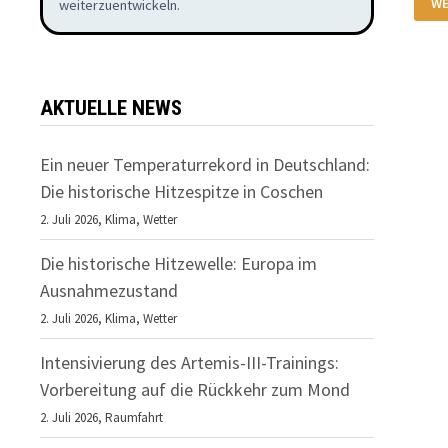
WE
weiterzuentwickeln.
ME
EX
MI
HI
AU
WA
GE
AKTUELLE NEWS
Ein neuer Temperaturrekord in Deutschland:
Die historische Hitzespitze in Coschen
2. Juli 2026,
Klima
,
Wetter
Die historische Hitzewelle: Europa im
Ausnahmezustand
2. Juli 2026,
Klima
,
Wetter
Intensivierung des Artemis-III-Trainings:
Vorbereitung auf die Rückkehr zum Mond
2. Juli 2026,
Raumfahrt