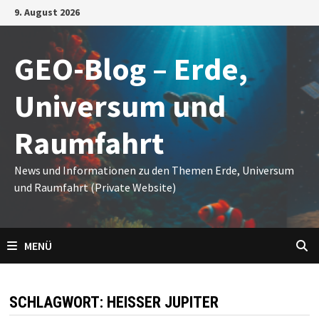
Zum
9. August 2026
Inhalt
springen
GEO-Blog – Erde,
Universum und
Raumfahrt
News und Informationen zu den Themen Erde, Universum
und Raumfahrt (Private Website)
MENÜ
SCHLAGWORT:
HEISSER JUPITER