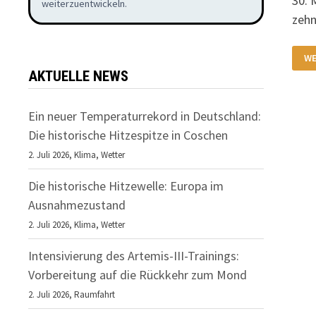
30. 
weiterzuentwickeln.
zehn
50
WE
JA
ES
AKTUELLE NEWS
Ein neuer Temperaturrekord in Deutschland:
Die historische Hitzespitze in Coschen
2. Juli 2026,
Klima
,
Wetter
Die historische Hitzewelle: Europa im
Ausnahmezustand
2. Juli 2026,
Klima
,
Wetter
Intensivierung des Artemis-III-Trainings:
Vorbereitung auf die Rückkehr zum Mond
2. Juli 2026,
Raumfahrt