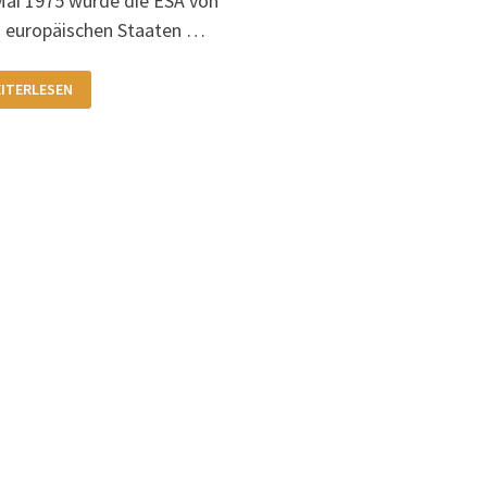
Mai 1975 wurde die ESA von
 europäischen Staaten …
ITERLESEN
HRE
A