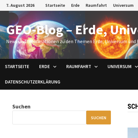
Zum
7. August 2026
Startseite
Erde
Raumfahrt
Universum
Inhalt
springen
GEO-Blog – Erde, Uni
News und Informationen zu den Themen Erde, Universum und 
STARTSEITE
ERDE
RAUMFAHRT
UNIVERSUM
DATENSCHUTZERKLÄRUNG
SC
Suchen
SUCHEN