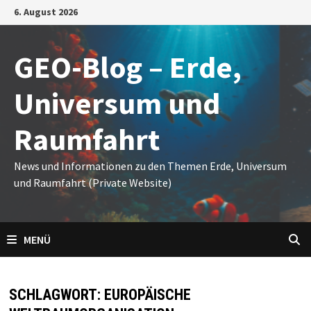
Zum
6. August 2026
Inhalt
springen
GEO-Blog – Erde,
Universum und
Raumfahrt
News und Informationen zu den Themen Erde, Universum
und Raumfahrt (Private Website)
MENÜ
SCHLAGWORT:
EUROPÄISCHE