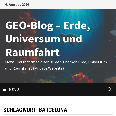
Zum
6. August 2026
Inhalt
springen
GEO-Blog – Erde,
Universum und
Raumfahrt
News und Informationen zu den Themen Erde, Universum
und Raumfahrt (Private Website)
MENÜ
SCHLAGWORT:
BARCELONA