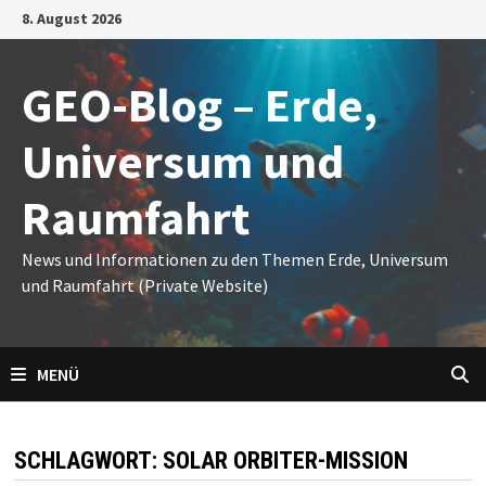
Zum
8. August 2026
Inhalt
springen
GEO-Blog – Erde,
Universum und
Raumfahrt
News und Informationen zu den Themen Erde, Universum
und Raumfahrt (Private Website)
MENÜ
SCHLAGWORT:
SOLAR ORBITER-MISSION