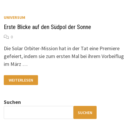
UNIVERSUM
Erste Blicke auf den Südpol der Sonne
0
Die Solar Orbiter-Mission hat in der Tat eine Premiere
gefeiert, indem sie zum ersten Mal bei ihrem Vorbeiflug
im März …
ERSTE
WEITERLESEN
BLICKE
AUF
DEN
SÜDPOL
DER
Suchen
SONNE
SUCHEN