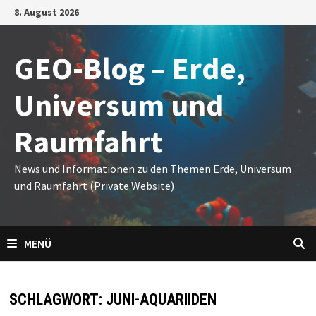
Zum
8. August 2026
Inhalt
springen
GEO-Blog – Erde,
Universum und
Raumfahrt
News und Informationen zu den Themen Erde, Universum
und Raumfahrt (Private Website)
MENÜ
SCHLAGWORT:
JUNI-AQUARIIDEN