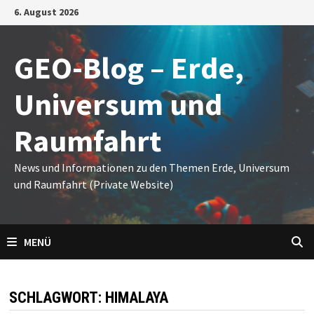
Zum
6. August 2026
Inhalt
springen
GEO-Blog – Erde,
Universum und
Raumfahrt
News und Informationen zu den Themen Erde, Universum
und Raumfahrt (Private Website)
MENÜ
SCHLAGWORT:
HIMALAYA