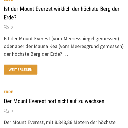
Ist der Mount Everest wirklich der höchste Berg der
Erde?
0
Ist der Mount Everest (vom Meeresspiegel gemessen)
oder aber der Mauna Kea (vom Meeresgrund gemessen)
der höchste Berg der Erde? …
IST
WEITERLESEN
DER
MOUNT
EVEREST
WIRKLICH
DER
HÖCHSTE
ERDE
BERG
DER
Der Mount Everest hört nicht auf zu wachsen
ERDE?
0
Der Mount Everest, mit 8.848,86 Metern der höchste