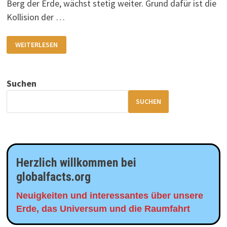
Berg der Erde, wächst stetig weiter. Grund dafür ist die
Kollision der …
DER
WEITERLESEN
MOUNT
EVEREST
HÖRT
NICHT
AUF
Suchen
ZU
WACHSEN
SUCHEN
Herzlich willkommen bei
globalfacts.org
Neuigkeiten und interessantes über unsere
Erde, das Universum und die Raumfahrt