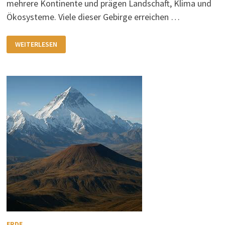
mehrere Kontinente und prägen Landschaft, Klima und
Ökosysteme. Viele dieser Gebirge erreichen …
DIE
WEITERLESEN
GRÖSSTEN G
EBIRGE –
M
AJESTÄTISCHE L
ANDSCHAFTEN
ERDE