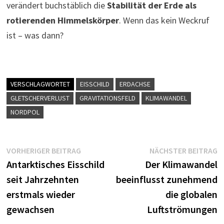
verändert buchstäblich die
Stabilität der Erde als
rotierenden Himmelskörper
. Wenn das kein Weckruf
ist – was dann?
VERSCHLAGWORTET
EISSCHILD
ERDACHSE
GLETSCHERVERLUST
GRAVITATIONSFELD
KLIMAWANDEL
NORDPOL
Beitragsnavigation
Vorheriger
N
VORHERIGER BEITRAG
NÄCHSTER BEITRAG
Beitrag:
B
Antarktisches Eisschild
Der Klimawandel
seit Jahrzehnten
beeinflusst zunehmend
erstmals wieder
die globalen
gewachsen
Luftströmungen